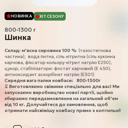
НОВИНКА
ХІТ СЕЗОНУ
800-1300 г
Шинка
Склад: м’ясна сировина 100 %
(тазостегнова
частина), вода питна, сіль нітритна (сіль кухонна
харчова, фіксатор кольору нітрит натрію Е250),
цукор, стабілізатори: фостат харчовий (Е 450),
антиоксидант аскорбінат натрію (E301)
Середня вага палки ковбаси: 800-1300г
⏳
Виготовляємо свіжими спеціально для вас!
Ми
запускаємо виробництво нової партії, щойно
збираємо передзамовлення на загальний об’єм
від 10 кг. Долучайтеся до замовлення, щоб
отримати найсвіжішу ковбасу прямо з коптильні!