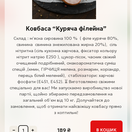
Ковбаса “Куряча філейна”
Склад : м’ясна сировина 100 % ( філе куряче 80%,
свинина свинина знежилована жирна 20%), сіль
нітритна (сіль кухонна харчова, фіксатор кольору
нітрит натрію Е250 ), цукор-пісок, часник свіжий
очищений подрібнений, смакоароматична суміш
спецій ,(кмин, ГІРЧИЦЯ мелена, розмарин, коріандр,
перець білий мелений), стабілізатори: харчові
фосфати (E451, E452). ⏳ Виготовляємо свіжими
спеціально для вас! Ми запускаємо виробництво нової
партії, щойно збираємо передзамовлення на
загальний об’єм від 10 кг. Долучайтеся до
замовлення, щоб отримати найсвіжішу ковбасу прямо
з коптильні!
189
₴
В КОШИК