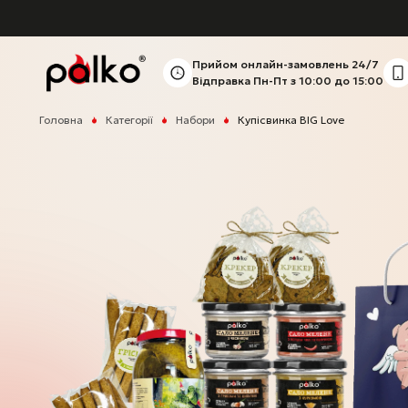
Прийом онлайн-замовлень
24/7
Відправка Пн-Пт
з 10:00 до 15:00
Головна
Категорії
Набори
Купісвинка BIG Love