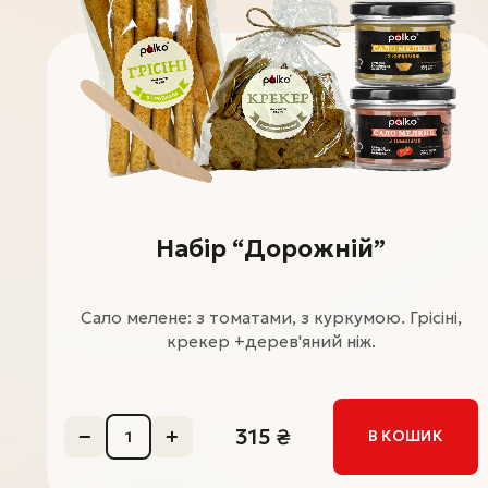
Набір “Дорожній”
Сало мелене: з томатами, з куркумою. Грісіні,
крекер +дерев'яний ніж.
315
₴
В КОШИК