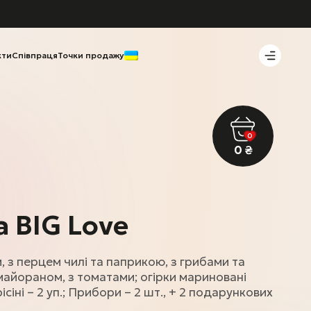
кти
Співпраця
Точки продажу
0
0
₴
 BIG Love
, з перцем чилі та паприкою, з грибами та
майораном, з томатами; огірки мариновані
Грісіні – 2 уп.; Прибори – 2 шт., + 2 подарункових