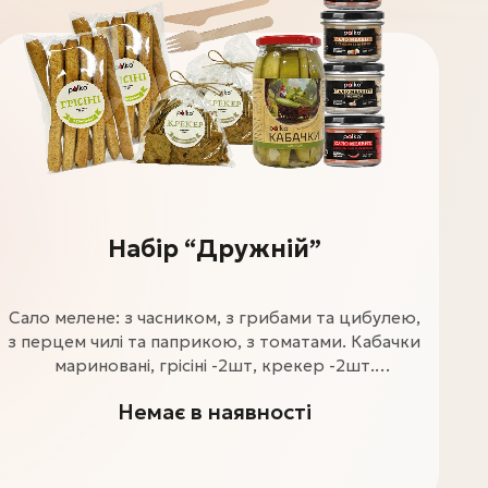
Набір “Дружній”
Сало мелене: з часником, з грибами та цибулею,
з перцем чилі та паприкою, з томатами. Кабачки
мариновані, грісіні -2шт, крекер -2шт.
Дерев'яний ніж та виделка.
Немає в наявності