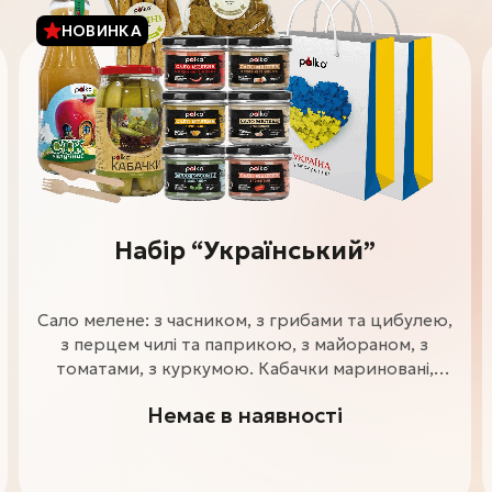
НОВИНКА
Набір “Український”
Сало мелене: з часником, з грибами та цибулею,
з перцем чилі та паприкою, з майораном, з
томатами, з куркумою. Кабачки мариновані,
крекер, грісіні, сік яблучний. Дерев’яний ніж та
Немає в наявності
виделка. Пакет "Український"- 2 шт