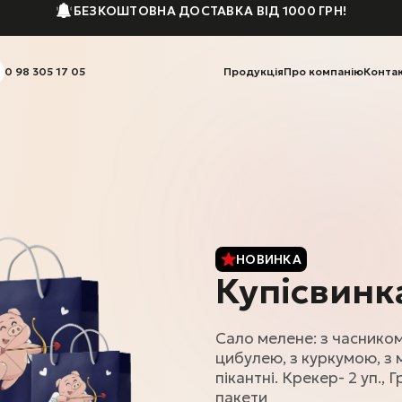
БЕЗКОШТОВНА ДОСТАВКА ВІД 1000 ГРН!
0 98 305 17 05
Продукція
Про компанію
Конта
НОВИНКА
Купісвинка
Сало мелене: з часником
цибулею, з куркумою, з 
пікантні. Крекер- 2 уп., 
пакети